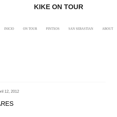
KIKE ON TOUR
INICIO
ON TOUR
PINTXOS
SAN SEBASTIAN
ABOUT
ril 12, 2012
DARES
o Comments
Producto