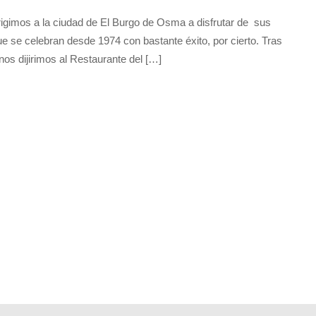
 nos dirigimos a la ciudad de El Burgo de Osma a
micas de la matanza” que se celebran desde 1974 con
aperitivos por la zona de la catedral, nos dijirimos al