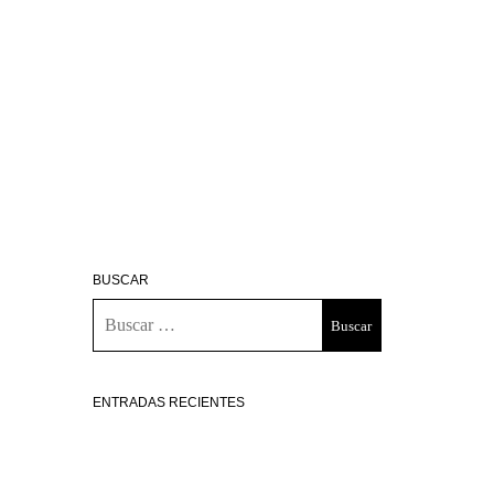
BUSCAR
ENTRADAS RECIENTES
Restaurante Hamarratz, producto, huerta
propia y parrilla
Go Local, la mejor forma de descubrir San