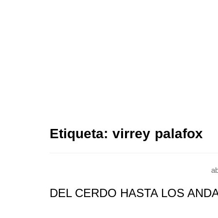
Etiqueta:
virrey palafox
ab
DEL CERDO HASTA LOS AN
kikeontour
N