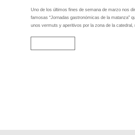
Uno de los últimos fines de semana de marzo
disfrutar de sus famosas “Jornadas gastronó
bastante éxito, por cierto. Tras unos vermuts y 
Restaurante del […]
READ MORE