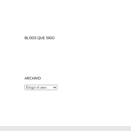
Sebastián.
Sidrería Lizeaga, sidra tradicional natural
Astelena1997, cocina de temporada y de
producto local
BLOGS QUE SIGO
xabiergutierrezcocinero.com
blog.daviddejorge.com
bonviveur.es
ARCHIVO