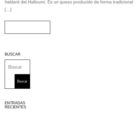
(Halloumi y Anari). Hoy os hablaré del Halloumi. Es un queso
producido de forma tradicional […]
READ MORE
BUSCAR
ENTRADAS
RECIENTES
Restaurante
Hamarratz,
producto,
huerta propia y
parrilla