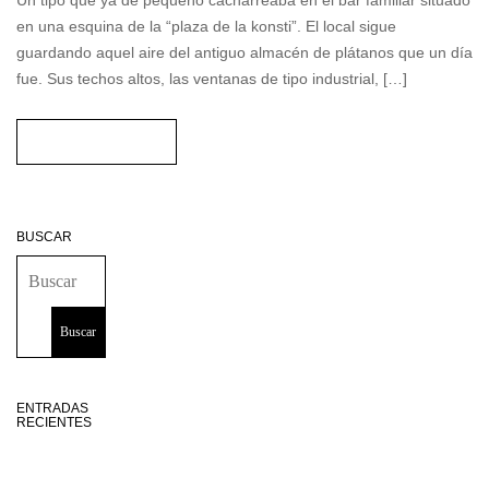
Un tipo que ya de pequeño cacharreaba en el bar familiar situado
en una esquina de la “plaza de la konsti”. El local sigue
guardando aquel aire del antiguo almacén de plátanos que un día
fue. Sus techos altos, las ventanas de tipo industrial, […]
READ MORE
BUSCAR
ENTRADAS
RECIENTES
Restaurante
Hamarratz,
producto, huerta