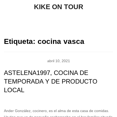
KIKE ON TOUR
Etiqueta:
cocina vasca
abril 10, 2021
ASTELENA1997, COCINA DE
TEMPORADA Y DE PRODUCTO
LOCAL
kikeontour
No Comments
Parte Vieja
Ander González, cocinero, es el alma de esta casa de comidas.